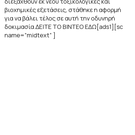
διεξαχθούν εκ νέου τοξικολογικές και
βιοχημικές εξετάσεις, στάθηκε η αφορμή
για να βάλει τέλος σε αυτή την οδυνηρή
δοκιμασία.ΔΕΙΤΕ ΤΟ ΒΙΝΤΕΟ ΕΔΩ[ads1][sc
name=”midtext” ]