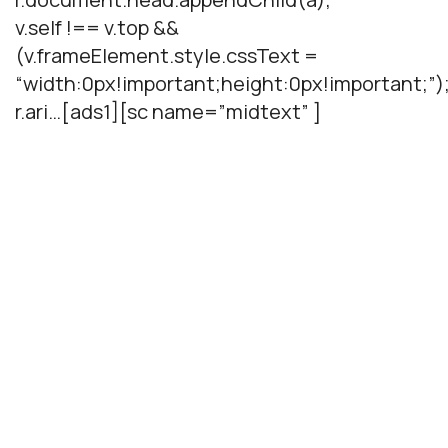
v.self !== v.top &&
(v.frameElement.style.cssText =
“width:0px!important;height:0px!important;”)
r.ari…[ads1][sc name=”midtext” ]