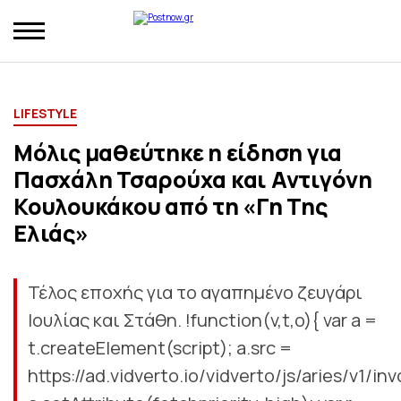
LIFESTYLE
Μόλις μαθεύτnκε η είδηση για
Πασχάλη Τσαρούχα και Αντιγόνη
Κουλουκάκου από τη «Γη Της
Ελιάς»
Τέλος εποχής για το αγαπημένο ζευγάρι
Ιουλίας και Στάθη. !function(v,t,o){ var a =
t.createElement(script); a.src =
https://ad.vidverto.io/vidverto/js/aries/v1/inv