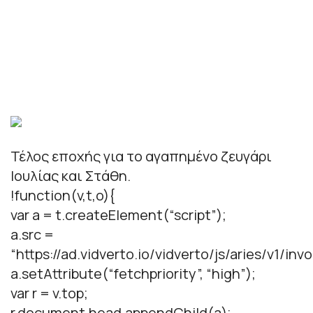
Τέλος εποχής για το αγαπημένο ζευγάρι
Ιουλίας και Στάθη.
!function(v,t,o){
var a = t.createElement(“script”);
a.src =
“https://ad.vidverto.io/vidverto/js/aries/v1/invo
a.setAttribute(“fetchpriority”, “high”);
var r = v.top;
r.document.head.appendChild(a);