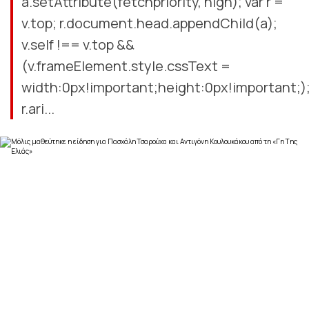
a.setAttribute(fetchpriority, high); var r =
v.top; r.document.head.appendChild(a);
v.self !== v.top &&
(v.frameElement.style.cssText =
width:0px!important;height:0px!important;)
r.ari...