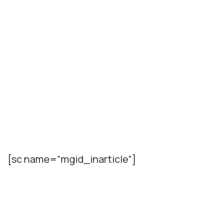
[sc name=”mgid_inarticle”]