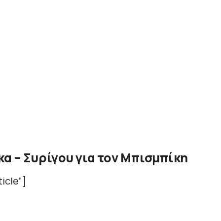
α – Συρίγου για τον Μπισμπίκη
icle”]