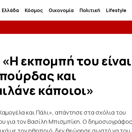
Ελλάδα
Κόσμος
Οικονομία
Πολιτική
Lifestyle
 «Η εκπομπή του είναι
μπούρδας και
μιλάνε κάποιοι»
Χαμογέλα και Πάλι», απάντησε στα σχόλια του
του για τον Βασίλη Μπισμπίκη. Ο δημοσιογράφο
κά με τον ηθοποιό, δεν θεώρησε σωστό να του