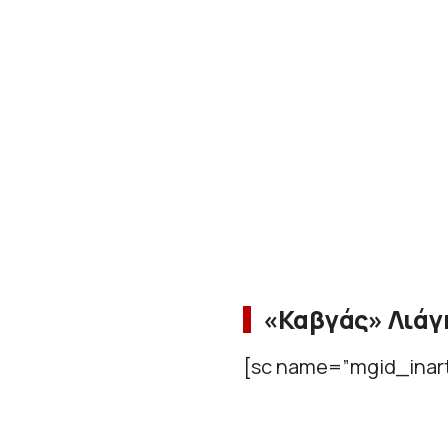
«Καβγάς» Λιάγκ
[sc name=”mgid_inart