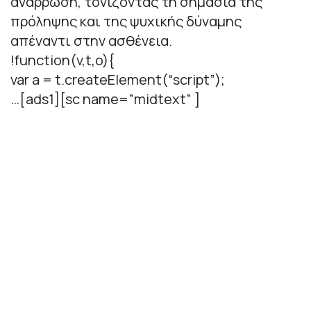
ανάρρωση, τονίζοντας τη σημασία της
πρόληψης και της ψυχικής δύναμης
απέναντι στην ασθένεια.
!function(v,t,o){
var a = t.createElement(“script”);
…[ads1][sc name=”midtext” ]