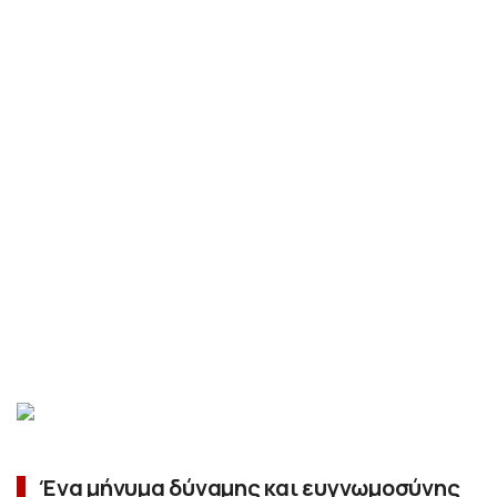
Ένα μήνυμα δύναμης και ευγνωμοσύνης