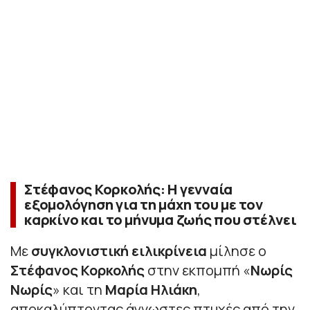
Στέφανος Κορκολής: Η γενναία
εξομολόγηση για τη μάχη του με τον
καρκίνο και το μήνυμα ζωής που στέλνει
Με
συγκλονιστική ειλικρίνεια
μίλησε ο
Στέφανος Κορκολής
στην εκπομπή «
Νωρίς
Νωρίς
» και τη
Μαρία Ηλιάκη
,
αποκαλύπτοντας άγνωστες πτυχές από την