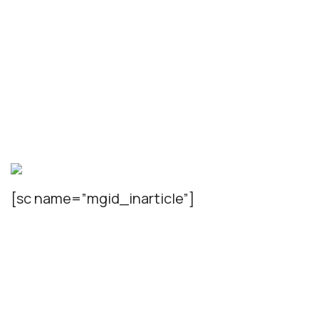
[sc name=”mgid_inarticle”]